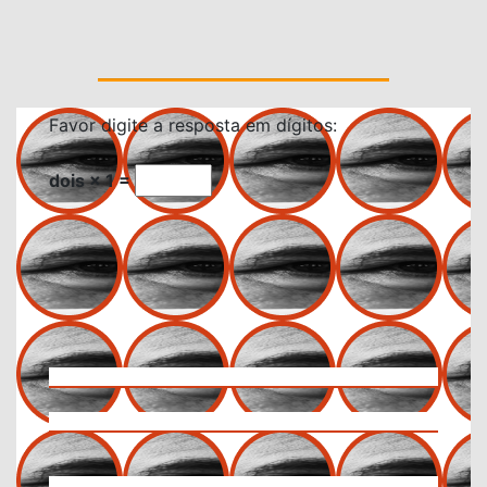
Favor digite a resposta em dígitos:
dois × 1 =