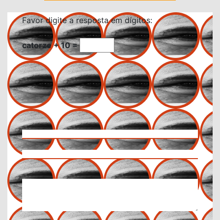
Favor digite a resposta em dígitos:
catorze + 10 =