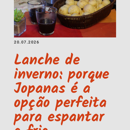
20.07.2026
Lanche de
inverno: porque
Jopanas é a
opção perfeita
para espantar