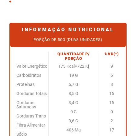
INFORMAÇÃO NUTRICIONAL
PORÇÃO DE 50G (DUAS UNIDADES)
QUANTIDADE P/
%VD(*)
PORÇÃO
Valor Energético
173 Kcal=722 Kj
9
Carboidratos
19 G
6
Proteínas
5,7 G
8
Gorduras Totais
8,5 G
15
Gorduras
3,4 G
15
Saturadas
0 G
0
Gorduras Trans
0,6 G
2
Fibra Alimentar
406 Mg
17
Sódio