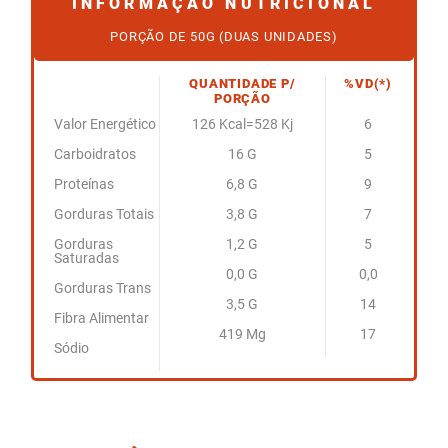
INFORMAÇÃO NUTRICIONAL
PORÇÃO DE 50G (DUAS UNIDADES)
QUANTIDADE P/
%VD(*)
PORÇÃO
Valor Energético
126 Kcal=528 Kj
6
Carboidratos
16 G
5
Proteínas
6,8 G
9
Gorduras Totais
3,8 G
7
Gorduras
1,2 G
5
Saturadas
0,0 G
0,0
Gorduras Trans
3,5 G
14
Fibra Alimentar
419 Mg
17
Sódio