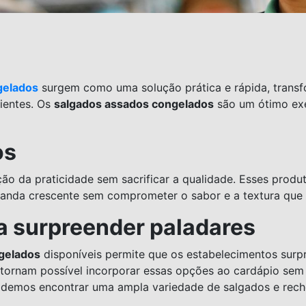
gelados
surgem como uma solução prática e rápida, trans
ientes. Os
salgados assados congelados
são um ótimo exem
os
ção da praticidade sem sacrificar a qualidade. Esses prod
emanda crescente sem comprometer o sabor e a textura que 
a surpreender paladares
gelados
disponíveis permite que os estabelecimentos sur
 tornam possível incorporar essas opções ao cardápio sem
odemos encontrar uma ampla variedade de salgados e reche