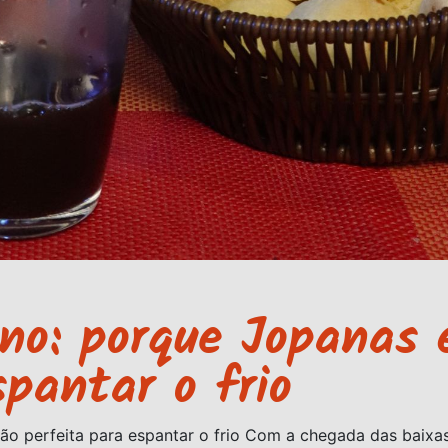
no: porque Jopanas 
spantar o frio
ão perfeita para espantar o frio Com a chegada das baixa