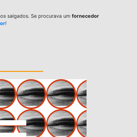
sos salgados.
Se procurava um
fornecedor
dor
!