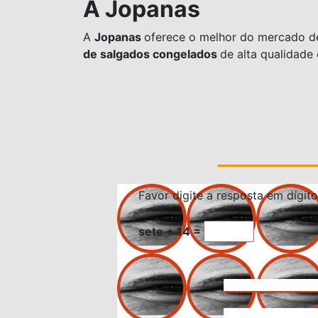
A Jopanas
A
Jopanas
oferece o melhor do mercado 
de salgados congelados
de alta qualidade
Favor digite a resposta em dígito
sete + 14 =