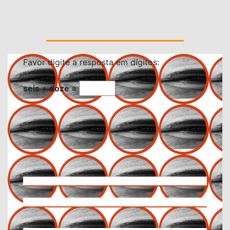
Favor digite a resposta em dígitos:
seis + doze =