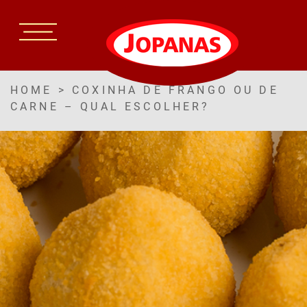
HOME
>
COXINHA DE FRANGO OU DE
CARNE – QUAL ESCOLHER?