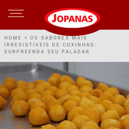
HOME
>
OS SABORES MAIS
IRRESISTÍVEIS DE COXINHAS:
SURPREENDA SEU PALADAR