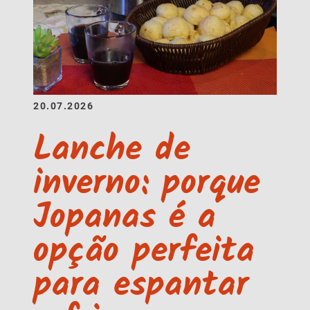
20.07.2026
Lanche de
inverno: porque
Jopanas é a
opção perfeita
para espantar