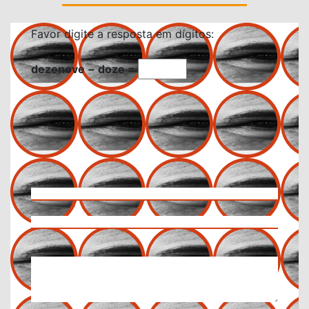
Favor digite a resposta em dígitos:
dezenove − doze =