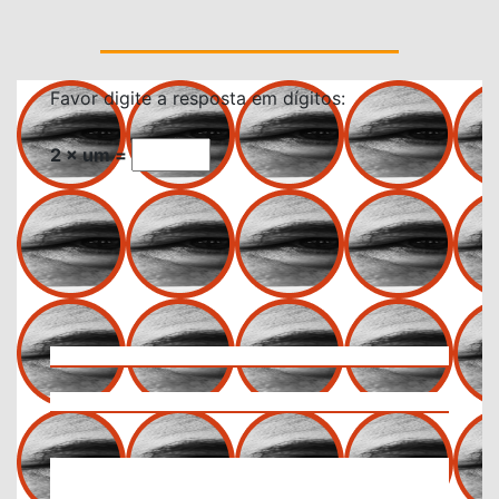
Favor digite a resposta em dígitos:
2 × um =