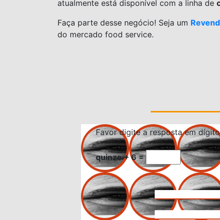
atualmente está disponível com a linha de
Faça parte desse negócio! Seja um
Revend
do mercado food service.
Favor digite a resposta em dígito
quinze + 6 =