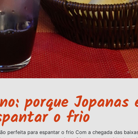
no: porque Jopanas 
spantar o frio
ão perfeita para espantar o frio Com a chegada das baixa